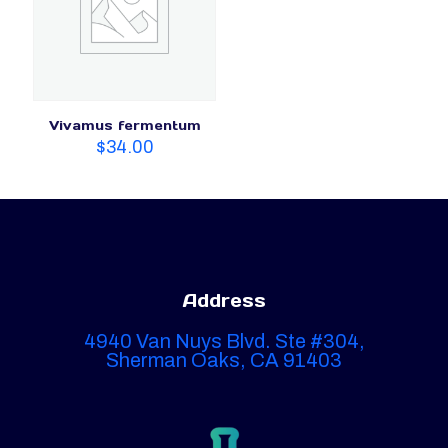
Vivamus fermentum
$
34.00
Address
4940 Van Nuys Blvd. Ste #304,
Sherman Oaks, CA 91403