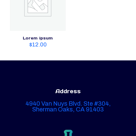
Lorem ipsum
$
12.00
Address
4940 Van Nuys Blvd. Ste #304,
Sherman Oaks, CA 91403