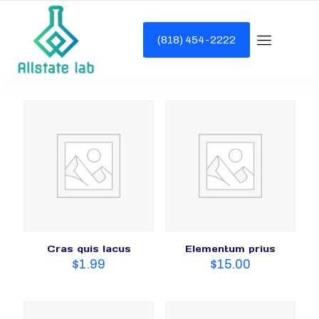
(818) 454-2222
Cras quis lacus
Elementum prius
$
1.99
$
15.00