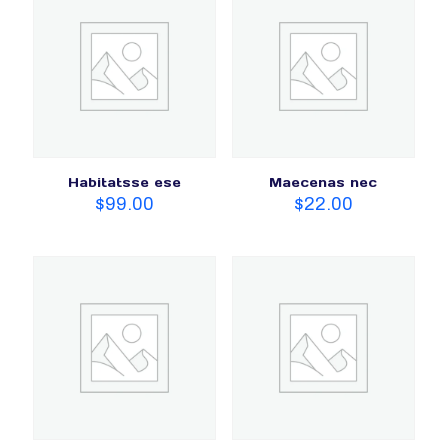
Habitatsse ese
Maecenas nec
$
99.00
$
22.00