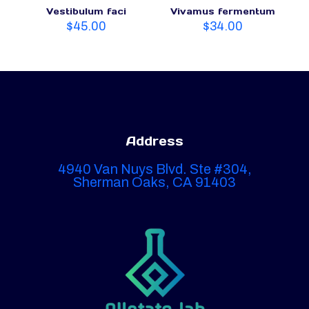
Vestibulum faci
Vivamus fermentum
$
45.00
$
34.00
Address
4940 Van Nuys Blvd. Ste #304,
Sherman Oaks, CA 91403